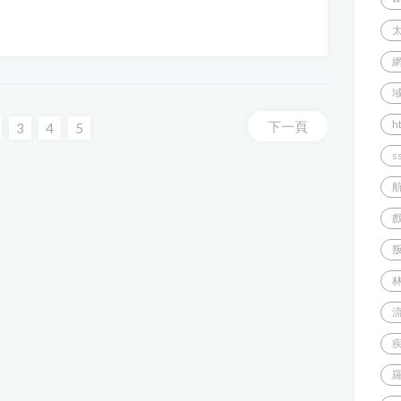
h
下一頁
nt)
3
4
5
s