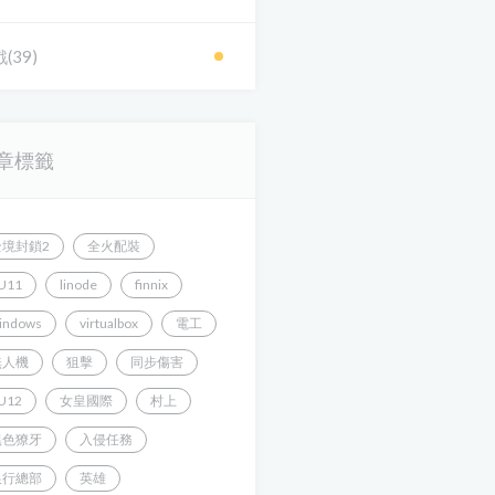
(39)
章標籤
全境封鎖2
全火配裝
U11
linode
finnix
indows
virtualbox
電工
無人機
狙擊
同步傷害
U12
女皇國際
村上
黑色獠牙
入侵任務
銀行總部
英雄