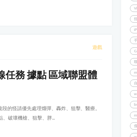
V
i
遊戲
G
線任務 據點 區域聯盟體
m
w
l
一波段的怪請優先處理熘彈、轟炸、狙擊、醫療。
m
點、破壞機槍、狙擊、胖...
w