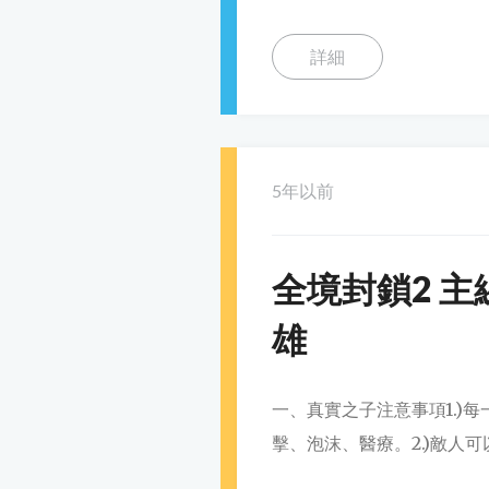
詳細
5年以前
全境封鎖2 主
雄
一、真實之子注意事項1.)
擊、泡沫、醫療。2.)敵人可