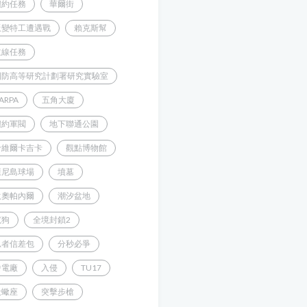
紐約任務
華爾街
叛變特工遭遇戰
賴克斯幫
主線任務
國防高等研究計劃署研究實驗室
ARPA
五角大廈
紐約軍閥
地下聯通公園
哈維爾卡吉卡
觀點博物館
康尼島球場
墳墓
狄奧帕內爾
潮汐盆地
鬣狗
全境封鎖2
忍者信差包
分秒必爭
發電廠
入侵
TU17
天蠍座
突擊步槍