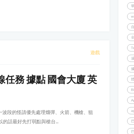
w
T
遊戲
線任務 據點 國會大廈 英
B
A
a
每一波段的怪請優先處理熘彈、火箭、機槍、狙
以的話最好先打弱點與槍台...