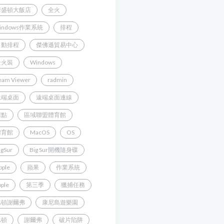
華盛頓大飯店
全火
indows作業系統
排程
自動排程
傑佛遜貿易中心
全火裝
Windows
eam Viewer
radmin
遠端桌面
遠端桌面連線
據點
區域聯盟體育館
體育館
MacOS
OS
igSur
Big Sur開機隨身碟
pple
蘋果
作業系統
pple
第三季
獵捕任務
巴頓謝爾弗
康尼島遊樂園
巴頓
謝爾弗
破片陷阱