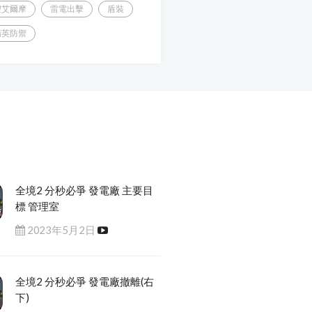
聖艾爾摩
雷電出擊
盾裝
精英防禦
全境2 分秒必爭 發電廠 主要目
標 管理室
2023年5月2日
全境2 分秒必爭 發電廠撤離(右
下)