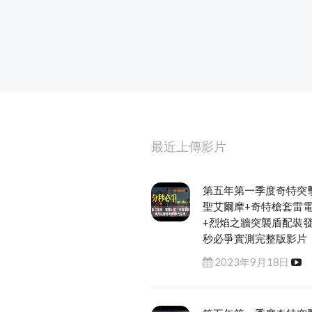
最近上傳影片
第五年第一季度奇特突
聖艾爾摩+奇特槍套雷
+烈焰之牆突襲盾配裝
秒必爭實測完整版影片
2023年9月18日