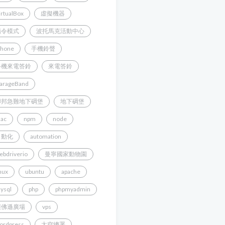
irtualBox
虛擬機器
指令模式
波托馬克活動中心
Phone
手機鈴聲
手機來電答鈴
來電答鈴
arageBand
聯邦急難地下碉堡
地下碉堡
ac
npm
node
自動化
automation
ebdriverio
曼寧國家動物園
inux
ubuntu
apache
ysql
php
phpmyadmin
傑佛遜廣場
vps
ordpress
太空總署