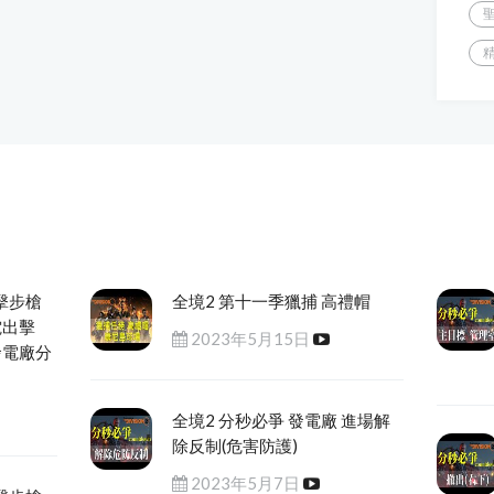
擊步槍
全境2 第十一季獵捕 高禮帽
電出擊
2023年5月15日
發電廠分
全境2 分秒必爭 發電廠 進場解
除反制(危害防護)
2023年5月7日