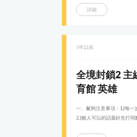
詳細
5年以前
全境封鎖2 主
育館 英雄
一、鬣狗注意事項：1.)每
2.)敵人可以的話最好先打弱