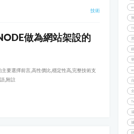
w
技術
T
NODE做為網站架設的
的主要選擇前言,高性價比,穩定性高,完整技術支
w
語,附註
T