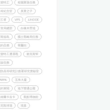
叛變特工
校園聚落任務
林肯紀念堂
真實之子
流亡者
VPS
LINODE
疾管局總部
白橡木營地
羅斯福島
國土戰略局任務
紐約任務
華爾街
叛變特工遭遇戰
賴克斯幫
主線任務
國防高等研究計劃署研究實驗室
ARPA
五角大廈
紐約軍閥
地下聯通公園
哈維爾卡吉卡
觀點博物館
康尼島球場
墳墓