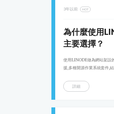
3年以前
HOT
為什麼使用LI
主要選擇？
使用LINODE做為網站架設
援,多種開源作業系統套件,結
詳細