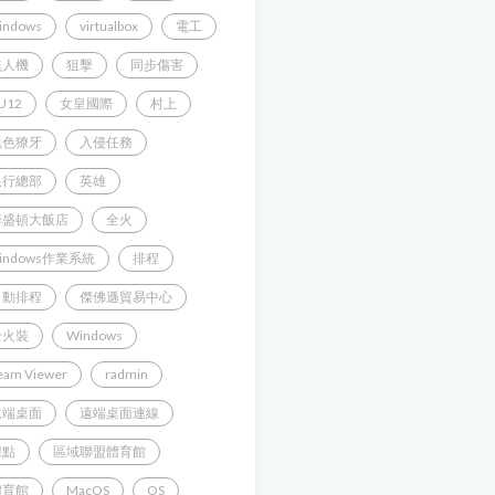
indows
virtualbox
電工
無人機
狙擊
同步傷害
U12
女皇國際
村上
黑色獠牙
入侵任務
銀行總部
英雄
華盛頓大飯店
全火
indows作業系統
排程
自動排程
傑佛遜貿易中心
全火裝
Windows
eam Viewer
radmin
遠端桌面
遠端桌面連線
據點
區域聯盟體育館
體育館
MacOS
OS