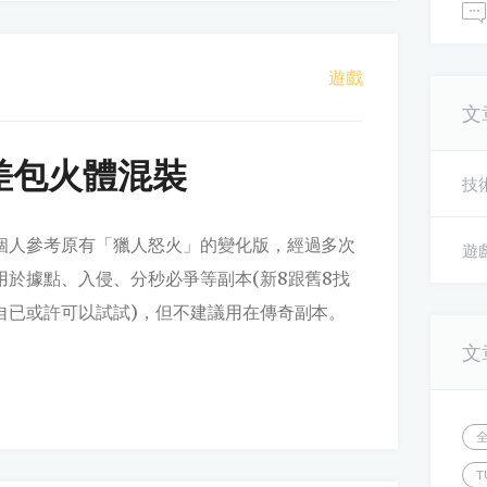
遊戲
文
差包火體混裝
技術
個人參考原有「獵人怒火」的變化版，經過多次
遊戲
用於據點、入侵、分秒必爭等副本(新8跟舊8找
自已或許可以試試)，但不建議用在傳奇副本。
文
T