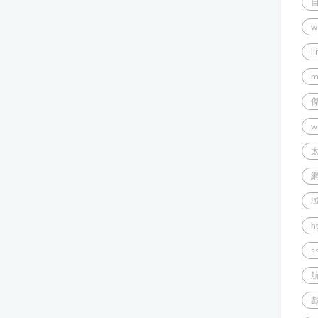
w
l
m
w
h
s