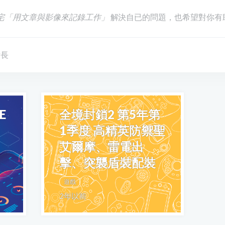
宅「用文章與影像來記錄工作」
解決自已的問題，也希望對你有
站長
E
全境封鎖2 第5年第
1季度 高精英防禦聖
艾爾摩、雷電出
擊、突襲盾裝配裝
遊戲
2年以前