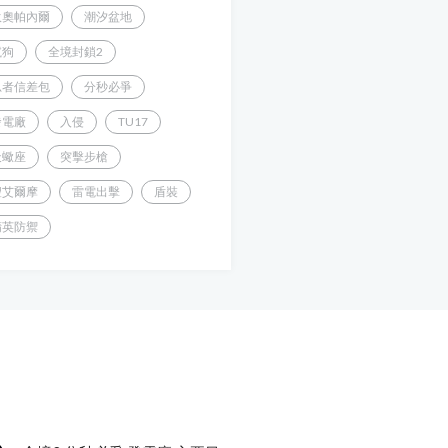
狄奧帕內爾
潮汐盆地
鬣狗
全境封鎖2
忍者信差包
分秒必爭
發電廠
入侵
TU17
天蠍座
突擊步槍
聖艾爾摩
雷電出擊
盾裝
精英防禦