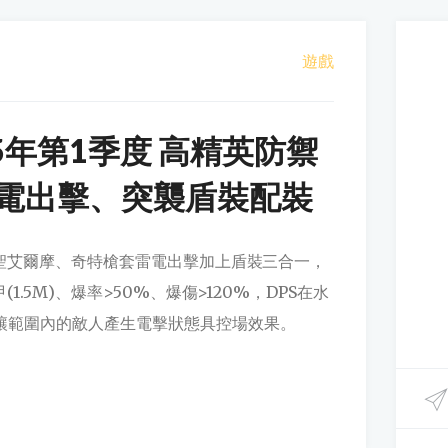
遊戲
5年第1季度 高精英防禦
電出擊、突襲盾裝配裝
R聖艾爾摩、奇特槍套雷電出擊加上盾裝三合一，
(1.5M)、爆率>50%、爆傷>120%，DPS在水
讓範圍內的敵人產生電擊狀態具控場效果。