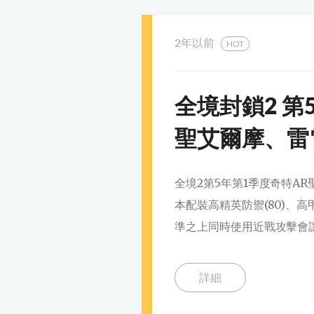
2年以前
HOT
全境封鎖2 第
聖艾爾摩、雷
全境2第5年第1季度奇特A
本配裝高精英防禦(80)、高甲
準之上同時使用近戰攻擊會
詳細