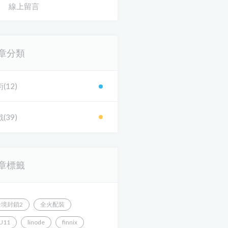
線上留言
章分類
(12)
(39)
章標籤
全境封鎖2
全火配裝
U11
linode
finnix