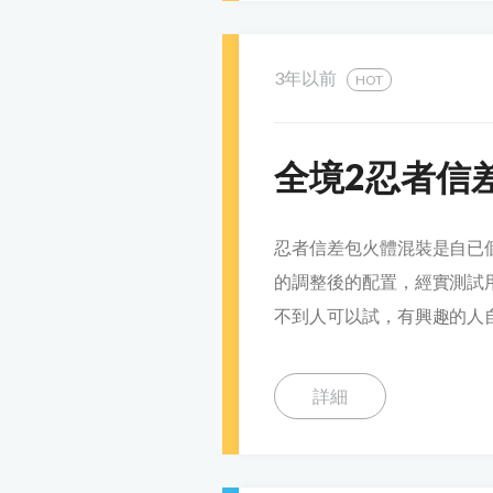
3年以前
HOT
全境2忍者信
忍者信差包火體混裝是自已
的調整後的配置，經實測試
不到人可以試，有興趣的人
詳細