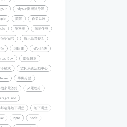
igSur
Big Sur開機隨身碟
pple
蘋果
作業系統
pple
第三季
獵捕任務
巴頓謝爾弗
康尼島遊樂園
巴頓
謝爾弗
破片陷阱
irtualBox
虛擬機器
指令模式
波托馬克活動中心
Phone
手機鈴聲
手機來電答鈴
來電答鈴
arageBand
聯邦急難地下碉堡
地下碉堡
ac
npm
node