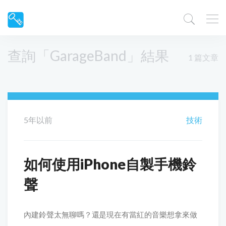
查詢「GarageBand」結果
1 篇文章
5年以前
技術
如何使用iPhone自製手機鈴
聲
內建鈴聲太無聊嗎？還是現在有當紅的音樂想拿來做