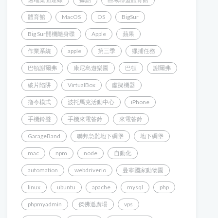
體育館
MacOS
OS
BigSur
Big Sur開機隨身碟
Apple
蘋果
作業系統
apple
第三季
獵捕任務
巴頓謝爾弗
康尼島遊樂園
巴頓
謝爾弗
破片陷阱
VirtualBox
虛擬機器
指令模式
波托馬克活動中心
iPhone
手機鈴聲
手機來電答鈴
來電答鈴
GarageBand
聯邦急難地下碉堡
地下碉堡
mac
npm
node
自動化
automation
webdriverio
曼寧國家動物園
linux
ubuntu
apache
mysql
php
phpmyadmin
傑佛遜廣場
vps