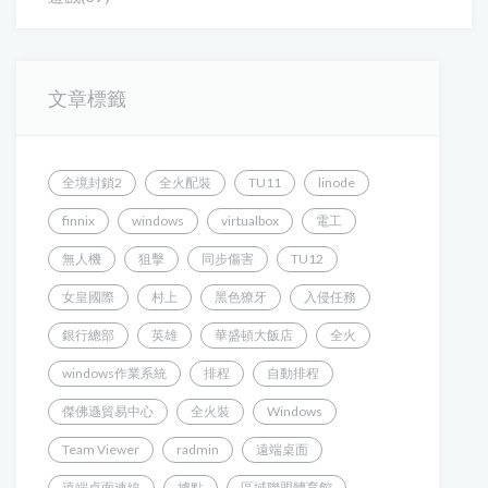
文章標籤
全境封鎖2
全火配裝
TU11
linode
finnix
windows
virtualbox
電工
無人機
狙擊
同步傷害
TU12
女皇國際
村上
黑色獠牙
入侵任務
銀行總部
英雄
華盛頓大飯店
全火
windows作業系統
排程
自動排程
傑佛遜貿易中心
全火裝
Windows
Team Viewer
radmin
遠端桌面
遠端桌面連線
據點
區域聯盟體育館