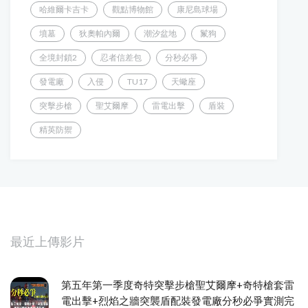
哈維爾卡吉卡
觀點博物館
康尼島球場
墳墓
狄奧帕內爾
潮汐盆地
鬣狗
全境封鎖2
忍者信差包
分秒必爭
發電廠
入侵
TU17
天蠍座
突擊步槍
聖艾爾摩
雷電出擊
盾裝
精英防禦
最近上傳影片
第五年第一季度奇特突擊步槍聖艾爾摩+奇特槍套雷
電出擊+烈焰之牆突襲盾配裝發電廠分秒必爭實測完