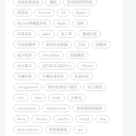
遠端桌面連線
據點
區域聯盟體育館
體育館
MacOS
OS
BigSur
Big Sur開機隨身碟
Apple
蘋果
作業系統
apple
第三季
獵捕任務
巴頓謝爾弗
康尼島遊樂園
巴頓
謝爾弗
破片陷阱
VirtualBox
虛擬機器
指令模式
波托馬克活動中心
iPhone
手機鈴聲
手機來電答鈴
來電答鈴
GarageBand
聯邦急難地下碉堡
地下碉堡
mac
npm
node
自動化
automation
webdriverio
曼寧國家動物園
linux
ubuntu
apache
mysql
php
phpmyadmin
傑佛遜廣場
vps