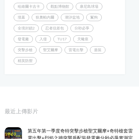
哈維爾卡吉卡
觀點博物館
康尼島球場
墳墓
狄奧帕內爾
潮汐盆地
鬣狗
全境封鎖2
忍者信差包
分秒必爭
發電廠
入侵
TU17
天蠍座
突擊步槍
聖艾爾摩
雷電出擊
盾裝
精英防禦
最近上傳影片
第五年第一季度奇特突擊步槍聖艾爾摩+奇特槍套雷
電出擊+烈焰之牆突襲盾配裝發電廠分秒必爭實測完