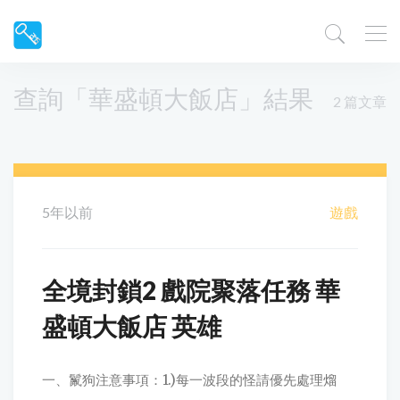
查詢「華盛頓大飯店」結果
2 篇文章
5年以前
遊戲
全境封鎖2 戲院聚落任務 華
盛頓大飯店 英雄
一、鬣狗注意事項：1.)每一波段的怪請優先處理熘