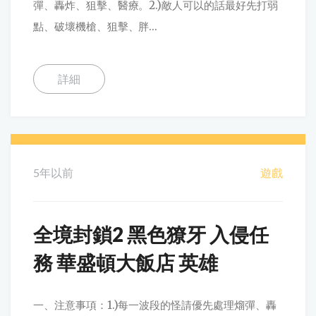
彈、轟炸、狙擊、醫療。2.)敵人可以的話最好先打弱
點、破壞機槍、狙擊、胖...
詳細
5年以前
遊戲
全境封鎖2 黑色獠牙 入侵任
務 華盛頓大飯店 英雄
一、注意事項：1.)每一波段的怪請優先處理熘彈、轟