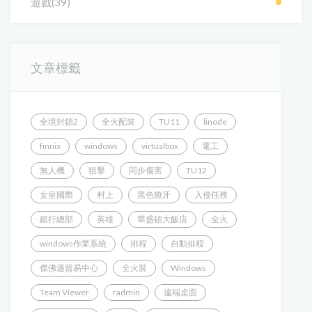
遊戲(39)
文章標籤
全境封鎖2
全火配裝
TU11
linode
finnix
windows
virtualbox
電工
無人機
狙擊
同步傷害
TU12
女皇國際
村上
黑色獠牙
入侵任務
銀行總部
英雄
華盛頓大飯店
全火
windows作業系統
排程
自動排程
傑佛遜貿易中心
全火裝
Windows
Team Viewer
radmin
遠端桌面