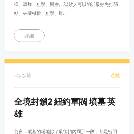
彈、轟炸、狙擊、醫療。2.)敵人可以的話最好先打弱
點、破壞機槍、狙擊、胖...
詳細
5年以前
遊戲
全境封鎖2 紐約軍閥 墳墓 英
雄
前言：墳墓的場地除了最後帕內爾那一段，都是密閉