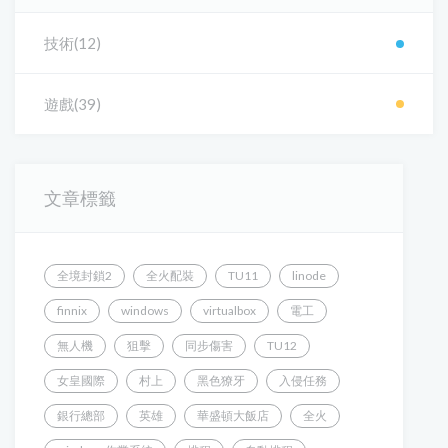
技術(12)
遊戲(39)
文章標籤
全境封鎖2
全火配裝
TU11
linode
finnix
windows
virtualbox
電工
無人機
狙擊
同步傷害
TU12
女皇國際
村上
黑色獠牙
入侵任務
銀行總部
英雄
華盛頓大飯店
全火