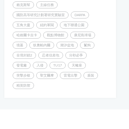
賴克斯幫
主線任務
國防高等研究計劃署研究實驗室
DARPA
五角大廈
紐約軍閥
地下聯通公園
哈維爾卡吉卡
觀點博物館
康尼島球場
墳墓
狄奧帕內爾
潮汐盆地
鬣狗
全境封鎖2
忍者信差包
分秒必爭
發電廠
入侵
TU17
天蠍座
突擊步槍
聖艾爾摩
雷電出擊
盾裝
精英防禦