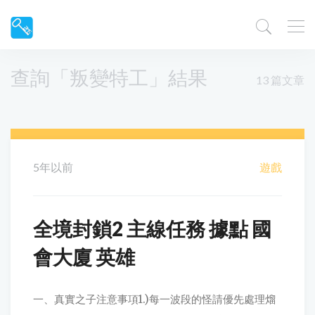
查詢「叛變特工」結果
13 篇文章
5年以前
遊戲
全境封鎖2 主線任務 據點 國
會大廈 英雄
一、真實之子注意事項1.)每一波段的怪請優先處理熘