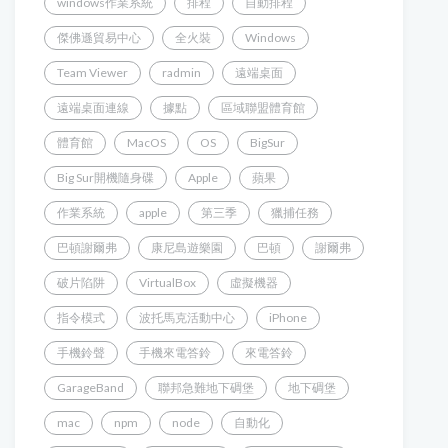
windows作業系統
排程
自動排程
傑佛遜貿易中心
全火裝
Windows
Team Viewer
radmin
遠端桌面
遠端桌面連線
據點
區域聯盟體育館
體育館
MacOS
OS
BigSur
Big Sur開機隨身碟
Apple
蘋果
作業系統
apple
第三季
獵捕任務
巴頓謝爾弗
康尼島遊樂園
巴頓
謝爾弗
破片陷阱
VirtualBox
虛擬機器
指令模式
波托馬克活動中心
iPhone
手機鈴聲
手機來電答鈴
來電答鈴
GarageBand
聯邦急難地下碉堡
地下碉堡
mac
npm
node
自動化