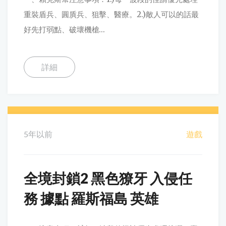
重裝盾兵、圓貭兵、狙擊、醫療。2.)敵人可以的話最
好先打弱點、破壞機槍...
詳細
5年以前
遊戲
全境封鎖2 黑色獠牙 入侵任
務 據點 羅斯福島 英雄