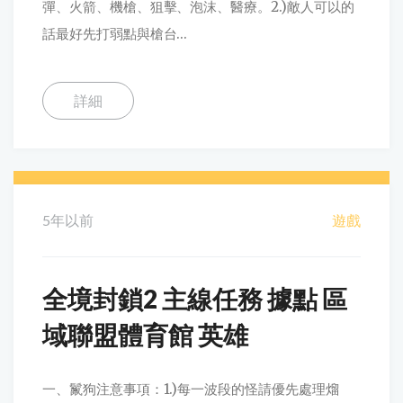
彈、火箭、機槍、狙擊、泡沫、醫療。2.)敵人可以的
話最好先打弱點與槍台...
詳細
5年以前
遊戲
全境封鎖2 主線任務 據點 區
域聯盟體育館 英雄
一、鬣狗注意事項：1.)每一波段的怪請優先處理熘