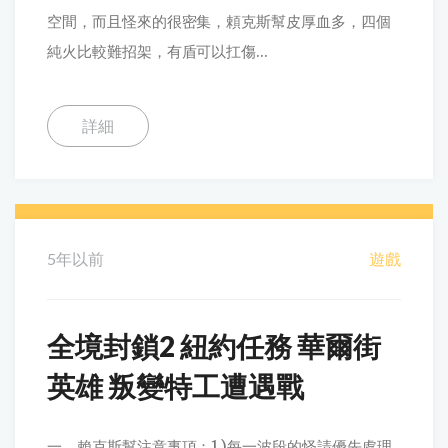
空間，而且怪來的很密集，頼克斯幫皮厚血多，四個
純火比較難招架，有盾可以扛傷...
詳細
5年以前
遊戲
全境封鎖2 紐約任務 華爾街
英雄 叛變特工遭遇戰
一、賴克斯幫注意事項：1.)每一波段的怪請優先處理