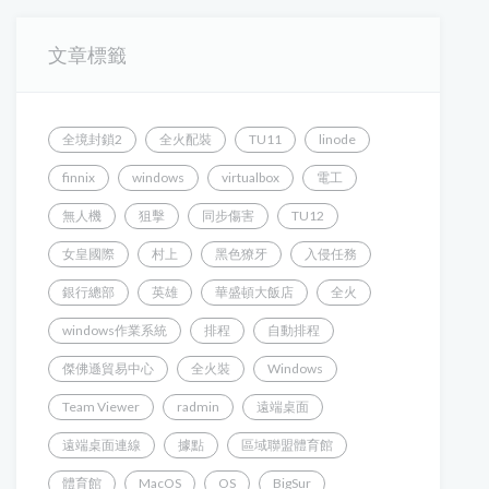
文章標籤
全境封鎖2
全火配裝
TU11
linode
finnix
windows
virtualbox
電工
無人機
狙擊
同步傷害
TU12
女皇國際
村上
黑色獠牙
入侵任務
銀行總部
英雄
華盛頓大飯店
全火
windows作業系統
排程
自動排程
傑佛遜貿易中心
全火裝
Windows
Team Viewer
radmin
遠端桌面
遠端桌面連線
據點
區域聯盟體育館
體育館
MacOS
OS
BigSur