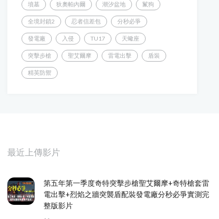
墳墓
狄奧帕內爾
潮汐盆地
鬣狗
全境封鎖2
忍者信差包
分秒必爭
發電廠
入侵
TU17
天蠍座
突擊步槍
聖艾爾摩
雷電出擊
盾裝
精英防禦
最近上傳影片
第五年第一季度奇特突擊步槍聖艾爾摩+奇特槍套雷
電出擊+烈焰之牆突襲盾配裝發電廠分秒必爭實測完
整版影片