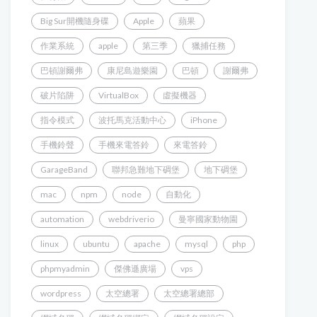
Big Sur開機隨身碟
Apple
蘋果
作業系統
apple
第三季
獵捕任務
巴頓謝爾弗
康尼島遊樂園
巴頓
謝爾弗
破片陷阱
VirtualBox
虛擬機器
指令模式
波托馬克活動中心
iPhone
手機鈴聲
手機來電答鈴
來電答鈴
GarageBand
聯邦急難地下碉堡
地下碉堡
mac
npm
node
自動化
automation
webdriverio
曼寧國家動物園
linux
ubuntu
apache
mysql
php
phpmyadmin
傑佛遜廣場
vps
wordpress
太空總署
太空總署總部