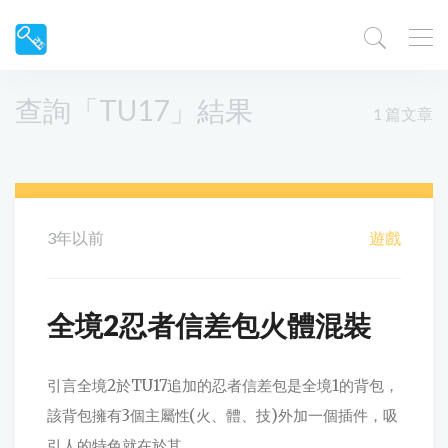
查詢「TU17」結果
1 篇文章
3年以前
遊戲
全境2忍者信差包火體混裝
引言全境2於TU17追加的忍者信差包是全境1的背包，
該背包擁有3個主屬性(火、體、技)外加一個插件，吸
引人的特色就在於其...